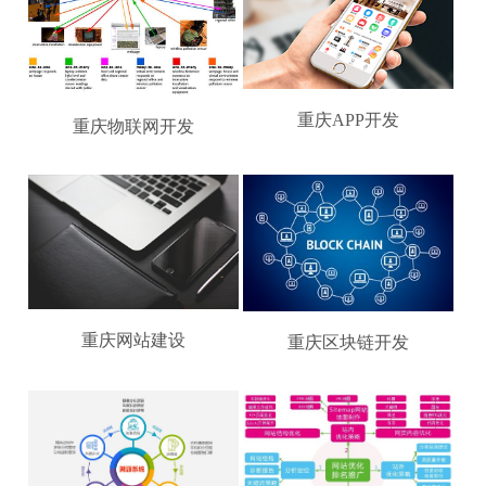
重庆APP开发
重庆物联网开发
重庆网站建设
重庆区块链开发