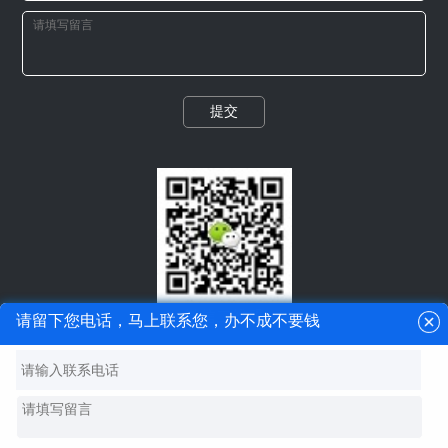
提交
微信二维码
请留下您电话，马上联系您，办不成不要钱