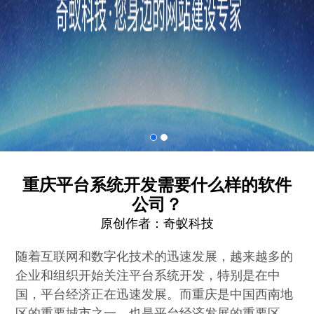
重庆平台系统开发需要什么样的软件
公司？
原创作者：
奇蚁科技
随着互联网和数字化技术的迅速发展，越来越多的
企业和组织开始关注平台系统开发，特别是在中
国，平台经济正在迅速发展。而重庆是中国西南地
区的重要城市之一，也是平台经济发展的重要区