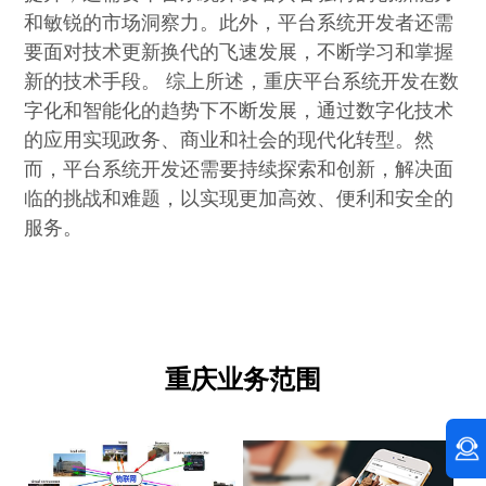
和敏锐的市场洞察力。此外，平台系统开发者还需
要面对技术更新换代的飞速发展，不断学习和掌握
新的技术手段。 综上所述，重庆平台系统开发在数
字化和智能化的趋势下不断发展，通过数字化技术
的应用实现政务、商业和社会的现代化转型。然
而，平台系统开发还需要持续探索和创新，解决面
临的挑战和难题，以实现更加高效、便利和安全的
服务。
重庆业务范围