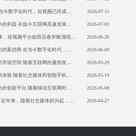
的需求增加，河北短视频获客软件开发也随之兴起。 河北短视频获客软件开发旨在通过定制化开发适合不同企业需求的短视频软件，帮助企业提升品牌知名度、吸引潜在客户并最终实现销售增长。这些软件具备简洁易用的特点，可让用户
2026-07-11
前的难题。 河北抖音自动营销脚本的开发应运而生，它在提升营销效率、降低人力成本方面发挥着重要作用。这个脚本利用自动化技术，可以自动完成一系列繁琐的操作，帮助企业快速实现抖音营销目标，节省大量的人工劳动。 首先
2026-07-01
潜在用户群体，这也为TikTok短视频的发展提供了巨大的市场潜力。为了更好地满足用户的需求，河北省积极引入了先进的技术和创新理念，努力打造具有竞争力的短视频矩阵。 首先，河北省致力于搭建一个多元化的内容创作生态系统。
2026-06-20
软件的开发，以实现市场竞争的优势。 河北抖音营销拓客软件的开发在当地商业领域逐渐兴起。通过这种软件，企业可以更加高效地管理、推广和分析抖音账号。首先，该软件允许企业通过一套集成的工具来管理抖音账号，包括发布内容
2026-06-09
分。 短视频矩阵营销是指利用多个短视频平台进行宣传，通过不同的短视频内容形式和渠道覆盖面广，将企业信息传播给更多的潜在用户。在河北地区，短视频平台如火如荼地发展，用户规模庞大，因此选择合适的短视频平台进行矩阵营
2026-05-29
？简单来说，它指的是在河北地区开发一套完整而多样化的短视频平台和相关技术，旨在满足用户的不同需求。这个矩阵包括了视频创作、编辑、分享等多个环节，以及丰富的功能和工具，让用户能够轻松地制作出个性化、精彩纷呈的短视
2026-05-19
特色的抖音短视频矩阵将是一项具有巨大商机和潜力的创新举措。 河北作为一个历史悠久、文化底蕴深厚的地区，拥有着独特而多样的旅游资源、民俗文化和美食特色。这些独特的地域特色，为河北打造一个具有同城特色的抖音短视频矩
2026-05-08
频矩阵。 抖音短视频平台是目前最受欢迎的短视频社交平台之一，以其简洁、轻松的特点，迅速在年轻人中流行起来。在河北省，人们纷纷加入抖音的行列，通过上传自己的创作来展示个人才华和生活点滴。而对于机构和企业来说，抖音短视频
2026-04-27