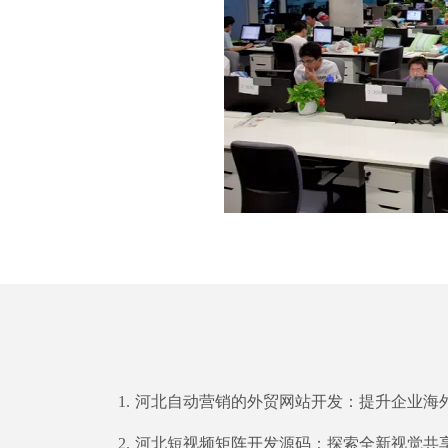
1.
河北自动营销的外贸网站开发：提升企业海外业务的关键步骤 随着全球互联网的迅猛发展和经济全球化的深入推进，越来越多的中小企业开始意识到海外市场的巨大商机。作为中国重要的外贸省份之一，河北省的企业们也积极参与到国际贸易中来。在这个竞争激烈的时代，建立一个优质的外贸网站成为了河北企业进军国际市场的必然
2.
河北短视频矩阵开发源码：探索全新视觉共享时代 短视频平台在如今的社交媒体时代中扮演着重要的角色，它们让人们可以快速轻松地传播自己的创意和故事。河北短视频矩阵开发源码不仅仅是一个简单的视频分享平台，它更是一个开放创新的社交平台，为用户提供了一个展示自我的舞台。 随着移动互联网和智能手机的普及，人们