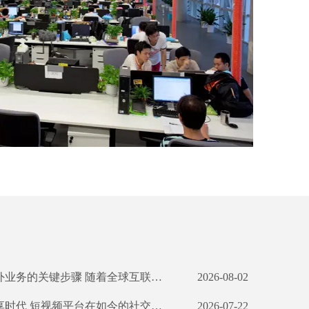
选择。 外贸网站的开发不仅仅是一个展示企业形象的平台，更是一种自动化营销工具。在传统的外贸模式下，企业需要投入大量的人力和资金成本，进行市场调研、找寻潜在客户、洽谈合作等一系列繁琐的工作。然而，通过建立一个自动
2026-08-02
越来越依赖短视频平台来表达自己的想法和分享生活的点滴。而河北短视频矩阵开发源码的出现，为大众提供了一个定制化的短视频平台解决方案。这个源码包含了各种丰富的功能和工具，让用户可以轻松创建、编辑和分享自己的短视频内
2026-07-22