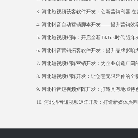
3.
河北短视频获客软件开发：创新营销利器 在当今数字化时代，短视频已经成为了互联网中的一种主流内容形式。短视频以其短小精悍的特点，能够在短时间内吸引用户的注意力，传递信息和表达情感。对于企业而言，利用短视频来获得潜在客户成为了一种越来越受欢迎的营销策略。在河北，随着移动互联网的普及以及用户对视频内容
4.
河北抖音自动营销脚本开发——提升营销效率的利器 在如今互联网高速发展的时代，社交媒体平台已经成为企业营销的重要渠道之一。而抖音作为中国最受欢迎的短视频平台之一，拥有庞大的用户群体和广阔的市场潜力，吸引了越来越多的企业和个人参与其中。然而，随着竞争的加剧，如何提高抖音营销效果却成为了摆在许多企业面
5.
河北短视频矩阵：开启全新TikTok时代 近年来，短视频平台如雨后春笋般涌现，在年轻人中掀起了一股热潮。而TikTok作为其中的佼佼者，以其独特魅力吸引了无数用户的关注。如今，河北省也在积极打造属于自己的TikTok短视频矩阵，开创全新的时代。 作为中国人口最多的省份之一，河北拥有庞大的
6.
河北抖音营销拓客软件开发：提升品牌影响力的新趋势 在当今数字化时代，企业的市场营销策略已经发生了重大的变化。尤其在社交媒体平台蓬勃发展的背景下，抖音作为中国最受欢迎的短视频应用之一，已经成为企业拓展品牌影响力和推广产品的利器。为了更好地利用抖音平台进行推广，越来越多的企业开始寻求河北抖音营销拓客
7.
河北短视频矩阵营销开发：为企业创造广阔的市场空间 随着互联网的蓬勃发展和短视频行业的兴起，越来越多的企业开始探索短视频营销的潜力。作为一个新兴的营销手段，短视频在吸引用户注意力、传播品牌形象以及促进销售转化方面都具有巨大的潜力。而在河北地区，短视频矩阵营销开发已经成为各大企业推广战略的重要组成部
8.
河北短视频矩阵开发：让创意无限延伸的全新体验 随着社交媒体和智能手机的普及，短视频成为了人们信息传递和娱乐消遣的重要方式。一方面，短视频可以迅速传递信息，吸引用户的注意力；另一方面，它也为用户提供了发挥创意和表达自我的平台。在这样的背景下，河北短视频矩阵开发应运而生。 什么是河北短视频矩阵开发呢
9.
河北抖音短视频矩阵开发：打造具有地域特色的创新平台 随着移动互联网时代的到来，短视频平台成为了新一代用户获取信息、展示自我的重要渠道。而在这其中，抖音作为国内最受欢迎的短视频应用，已经成为了年轻人娱乐、交流和展示才华的主要平台之一。尤其对于河北地区这样的近几年发展迅猛的地区来说，开发一个具有地域
10.
河北抖音短视频矩阵开发：打造新媒体热潮 近年来，随着社交媒体的兴起，短视频行业成为了新的热点。作为一种全新的媒体形式，短视频通过简洁有趣的内容，迅速吸引了大量用户的目光。在河北省，抖音短视频矩阵开发已经成为许多机构和企业追求的目标。本文将探讨这一潮流背后的原因，以及如何有效开发河北抖音短视