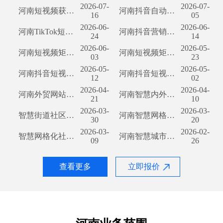
2026-07-
2026-07-
河南短视频获客软件开发：让您的品牌更具吸引力 随着社交媒体和移动互联网的迅速崛起，短视频已经成为许多用户获取信息和娱乐的首
河南抖音自动营销脚本开发助力业务增长 随着社交媒体的迅猛发展，抖音作为中国最受欢迎的短视频平台之一，已成为了许多企业宣传推广的新宠。而在河南，有着众多的企业都在积极探索如何利用抖音平台来提升业务曝光和吸引更多的潜在客户。为了满足这一需求，河南抖音自动营销脚本开发应运而生。 抖音作为一款拥有亿级用户的社交平台，在河南乃至全国范围内拥有广阔的市场潜力。然而，要充分利用这个平台来推动业务增长，需要大量的时间和精力来发布内容、互动以及维护粉丝关系。这些工作对于许多企业来说无疑是一项重负。幸运的是，河南抖音自动
16
05
2026-06-
2026-06-
河南TikTok短视频矩阵开发：引领时尚潮流的新趋势 随着社交媒体平台的快速发展，短视频已经成为了一种备受欢迎的新兴媒体形式。TikTok作为全球最大的短视频分享平台，已经在全球范围内获得了极高的用户关注度。而近期，河南省也积极响应时尚潮流，通过开发TikTok短视频矩阵，进一步推动了本地区的媒体发展。 作为一个经济发达、文化多样的地区，河南省一直在努力打造自己的品牌形象，提升地区文化的传播力和影响力。TikTok作为一个平台，以其独特的用户群体和创意的短视频内容，为河南省提供了一个新的传播渠道，为当
河南抖音营销拓客软件开发：挖掘营销新机遇 近年来，随着社交媒体的蓬勃发展，各种营销手段也在不断涌现。其中，抖音作为中国最受欢迎的短视频平台之一，已经成为许多企业拓展市场的热门选择。为了更好地利用抖音平台进行营销拓客，河南地区的企业开始寻求抖音营销拓客软件的开发，以满足市场的需求。 抖音平台作为集音乐、舞蹈、搞笑等元素于一身的短视频社交平台，每天吸引着海量用户的关注。以此作为营销工具，可以帮助企业快速触达大量潜在客户，提高品牌曝光度和知名度。然而，想要在抖音平台上实现有效的营销拓客，并非易事。因此，为了
24
14
2026-06-
2026-05-
河南短视频矩阵营销开发：挖掘品牌潜力，实现营销突破 近年来，随着社交媒体的迅速发展和用户对短视频的热衷，河南地区的短视频行业也迎来了蓬勃的发展。在如此竞争激烈的市场环境中，如何利用短视频平台进行营销推广成为了各个品牌关注的焦点。为了更好地与潜在客户进行互动并提升品牌曝光度，河南企业纷纷开始关注短视频矩阵营销的开发与创新。 短视频矩阵营销是指通过在多个短视频平台上发布相关内容，并通过精确的目标用户定位和快速的内容传播，实现品牌推广的一种营销策略。河南企业在进行短视频矩阵营销开发时，需要注意以下几个关键要
河南短视频矩阵开发：扩大传播力的全新选择 河南作为中国经济发展的重要地区，近年来短视频产业也蓬勃发展。为了进一步提升河南短视频行业的传播力和用户体验，近期出现了一项颇具潜力的技术创新——河南短视频矩阵开发。本文将从不同角度探讨该技术的重要性和其对河南短视频产业的影响。 首先，河南短视频矩阵开发能够有效提升内容传播的覆盖面。随着短视频在河南的普及程度不断提高，各行各业都在积极投入资源制作短视频内容。然而，面对庞大的用户群体，单一的短视频平台难以满足所有用户的需求。通过河南短视频矩阵开发，不同平台之间可以
03
23
2026-05-
2026-05-
河南抖音短视频矩阵开发：巩固地域文化传承与创新 河南抖音短视频矩阵开发近年来在网络世界引起了广泛关注，它为人们提供了一个展示地域文化与创意的平台。随着社交媒体的兴起，抖音短视频作为一种流行的娱乐和交流形式，已经在广大年轻人中得到了广泛的应用。作为一个以短视频为主要形式的社交平台，抖音打破了时间和空间的限制，为人们提供了一个实时互动的渠道。在河南，抖音短视频矩阵开发正不断涌现新的机遇和挑战。 河南，作为中原文化的发源地之一，拥有丰富的历史和文化遗产。河南抖音短视频矩阵开发不仅为年轻人提供了一个展示自己才
河南抖音短视频矩阵开发：激起短视频风潮 随着互联网时代的发展，短视频平台逐渐成为人们获取信息和娱乐的重要渠道。而在这个领域中，抖音无疑是最受欢迎的短视频应用之一。近年来，河南地区的抖音短视频矩阵开发呈现出蓬勃的发展势头，成为该地区年轻人热衷的事业选择。 河南作为中原大地的一颗明珠，拥有辽阔的土地和悠久的历史文化。而抖音短视频矩阵的兴起，为河南年轻人提供了展示自我的平台。在这个平台上，他们可以创作各种各样的短视频内容，展示自己的才艺、生活、工作等。同时，也为其他用户提供了一个了解河南的窗口，推动了该地的
12
02
2026-04-
2026-04-
河南外贸网站开发：为企业拓展全球市场的关键一步 随着全球化的进程不断加速，对外贸易已成为越来越多企业拓展市场的重要途径。而在这个信息高度互联的时代，拥有一个专业、高效的外贸网站成为了企业赢得全球市场的关键一步。在河南省，外贸网站开发已经成为了许多企业提升竞争力、实现蓬勃发展的重要手段。 一个优质的外贸网站，不仅能够为企业提供展示产品、服务和企业形象的平台，还能够吸引海内外客户的访问与合作。无论是B2B还是B2C，在互联网的时代，外贸网站已经变成了企业开拓市场、提高知名度和销售额的必备工具。 河南外贸
河南智慧内外贸营销开发：开启智能化市场新篇章 过去几年间，随着经济全球化的快速发展，贸易市场变得更加竞争激烈。在这个信息爆炸的时代，寻找适合的销售渠道和增加市场份额变得越发重要。为了应对这一挑战，河南智慧内外贸营销开发迅速崛起，成为企业实现成功的关键。 河南智慧内外贸营销开发是指运用先进的技术和智能化的手段，为企业提供市场开拓、渠道选择、产品推广等一系列服务，旨在最大程度地帮助企业降低成本、提高效率并扩大销售规模。 首先，河南智慧内外贸营销开发借助大数据分析技术，能够帮助企业准确洞察市场需求和消费者
21
10
2026-03-
2026-03-
智慧街道社区：河南智慧城市发展的关键引擎 在如今快速发展的数字化时代，智慧城市已成为各地政府积极推进的目标。河南作为中国中部地区的经济中心，也不例外。而在河南的智慧城市建设中，智慧街道社区的开发扮演着关键的角色。 随着人口的不断增长和城市的不断扩张，如何提供更高效、便捷的公共服务成为了摆在城市管理部门面前的重要课题。以往的社区管理模式已经无法满足人们对更好生活品质的需求，因此，智慧街道社区的开发成为了解决这一问题的有效途径。 智慧街道社区通过运用先进的信息技术，实现了社区内各项管理服务的数字化和智能
河南智慧网格化城市开发：打造未来智能城市的关键 智慧网格化城市发展是指基于信息技术与网络通信技术，以城市为基本单元，通过建立智能化的物联网系统，实现城市各类资源的高效管理与协同运行。河南作为中国重要的中部省份，致力于发展智慧网格化城市，以推动城市现代化进程，提升居民的生活质量。 在河南智慧网格化城市开发中，关键的一环是完善城市基础设施，如交通、供水、照明等方面的智能化改造。通过引入先进的传感器、监控设备和数据分析技术，实现对城市基本设施的实时监测和智能管理，从而提高设施的运行效率和服务质量。比如，在交
30
20
2026-03-
2026-02-
智慧网格化社区开发：打造智慧河南的关键一步 随着社会的发展和科技的进步，智慧城市建设已成为各地政府关注的热点。作为我国人口大省之一，河南省一直以来都在积极推动智慧化进程，尤其在智慧网格化社区开发方面取得了显著进展。本文将探讨河南智慧网格化社区开发的意义和主要特点，展望河南未来智慧城市建设的发展。 河南智慧网格化社区开发具有重要的意义。首先，智慧网格化社区的建设可以提高社区的服务水平和居民的生活质量。通过整合社区内各方资源和信息，实现互联互通，居民可以享受到更便利、高效的社区服务，如智能物业管理、在线医
河南智慧城市开发：数字化引领未来城市发展 中国城市化进程快速推进，为了更好地提供公共服务、优化资源配置，智慧城市开发成为城市转型升级的必然选择。河南省作为我国重要的中部地区经济中心，近年来积极探索智慧城市建设，取得了显著的成绩。 一、智慧城市的定义和特点 智慧城市是以信息技术为基础，通过数字化手段整合城市各项资源，提供高效便捷的服务，实现可持续发展的现代化城市。智慧城市具备智能化、高效化、绿色化、人性化等特点，以满足人民对美好生活的追求为核心目标。 二、河南智慧城市开发的现状 河南省积极响应国家发展
09
26
查看更多
立即报价