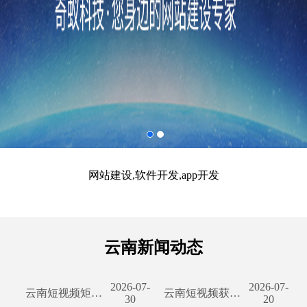
网站建设,软件开发,app开发
云南新闻动态
2026-07-
2026-07-
云南短视频矩阵开发源码：为你打造出色的视频分享平台 随着互联网的快速发展和智能手机的普及，短视频平台成为了人们日常生活中必不可少的娱乐方式。无论是记录精彩瞬间，分享生活琐事，还是寻找创意灵感，短视频已经融入了我们的日常生活。而云南短视频矩阵开发源码则是为了让您能够搭建出一流的短视频分享平台而存在。 云南短视频矩阵开发源码是一项领先的技术，旨在为用户提供一个功能完善、体验一流的短视频平台。不同于其他传统的短视频平台，云南短视频矩阵开发源码不仅提供了基本的上传、编辑和分享功能，还通过智能推荐算法和强大的搜
云南短视频获客软件开发：创新推动线上营销潮流 云南短视频获客软件开发正成为许多企业推动线上营销潮流的重要工具。随着互联网技术的不断革新和发展，传统的营销方式已逐渐无法满足企业对于客户获得和转化的需求。在这个数字化时代，借助短视频平台进行产品宣传、品牌推广和用户获客已成为一种富有前瞻性的选择。 云南作为中国西南的一颗明珠，拥有得天独厚的自然景观和丰富的人文资源。然而，要将这些优势转化为可持续发展的商机，企业必须跟上时代的步伐，使用当下最流行的互联网工具。云南短视频获客软件开发应运而生，它通过创新的技术手
30
20