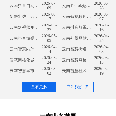
2026-07-
2026-06-
云南抖音自动营销脚本开发：提升抖音营销利器 近年来，抖音已成为全球范围内最受欢迎的社交媒体平台之一。作为一个拥有数以亿计用户的平台，抖音为企业和个人提供了一个无限商机的舞台。然而，随着用户数量的增加，竞争也变得异常激烈。因此，云南抖音自动营销脚本开发成为了一个备受关注的话题。 云南抖音自动营销脚本开发有助于企业或个人优化其在抖音平台上的推广方式。这些脚本利用智能算法和数据分析，帮助用户更好地了解目标受众和市场趋势，从而实现精准营销。下面我们来探讨一下云南抖音自动营销脚本开发的几个关键优势。 首先，云
云南TikTok短视频矩阵开发——探索新媒体时代的创意宣传方式 在当今数字化社会，随着智能手机的普及和网络速度的提升，短视频已成为人们获取信息和娱乐的重要方式之一。而TikTok作为全球范围内最受欢迎的短视频分享平台之一，其用户群体日益壮大。云南，作为中国西南地区的旅游热点，也面临着如何利用短视频平台进行创意宣传的问题。本文将探讨云南TikTok短视频矩阵开发，带来新媒体时代的创新宣传方式。
09
28
2026-06-
2026-06-
新鲜出炉！云南抖音营销拓客软件开发，让你拓展商机！ 云南能源旅游公司，凭借多年的行业经验和对市场的深度洞察，精心打造了一款名为“云南抖音营销拓客软件”的全新利器！这款软件将帮助您快速拓展市场，吸引更多潜在客户，并提升您的品牌知名度。 随着科技的飞速发展，抖音已经成为了全球最火爆的短视频平台之一。每天亿万用户在这里共享生活的点滴，寻找独特的创意和精彩的内容。而我们的“云南抖音营销拓客软件”将帮助您将这个庞大的用户群体转化为您的潜在客户。 该软件具备一系列强大的功能，可以将您的产品或服务以独特的方式展现
云南短视频矩阵营销开发：如何利用视觉创意走向成功 云南短视频矩阵营销开发已成为当今数字营销领域的一种创新方式。借助互联网技术的不断进步和智能设备的普及，短视频平台如今已成为人们获取信息和娱乐消遣的主要渠道之一。云南作为中国最独特的旅游目的地之一，短视频矩阵营销对于该地区的旅游行业来说，具有巨大的潜力和机遇。 首先，云南作为一个充满自然美景和多元文化的地区，为短视频内容提供了丰富的资源。从昆明的翠湖到大理的洱海，从丽江的古城到香格里拉的蓝天白云，这里的美景无疑能够吸引大量网友的目光。通过在这些景点拍摄并
17
07
2026-05-
2026-05-
云南短视频矩阵开发：探索新媒体时代的互动体验 在新媒体时代，短视频已经成为人们生活中不可或缺的一部分。云南短视频矩阵开发正是基于这一潮流，致力于为用户带来更加丰富多样的互动体验。通过整合当地的优质资源和技术能力，云南短视频矩阵开发已经在市场上取得了显著的成功。 云南作为中国西南地区的重要省份，拥有得天独厚的自然风景和丰富的人文资源。云南短视频矩阵开发充分利用这些资源，通过创新的技术手段和高质量的内容制作，为用户提供了一个独特的观赏平台。无论是山水之美还是各具特色的少数民族文化，云南短视频矩阵开发都能带
云南抖音短视频矩阵开发：探索创新的视频内容平台 随着互联网的快速发展，视频已成为人们获取信息和娱乐的重要方式之一。而短视频平台更是在年轻群体中迅速流行，并成为了创作者们展示才华和赢得关注的热门平台之一。抖音作为国内最具影响力的短视频平台之一，不断创新和发展，为用户带来了无数精彩的视频内容。而在云南地区，抖音短视频矩阵开发的发展也迎来了新的机遇。 云南，这片美丽而多样的土地，以其壮丽的自然风光、丰富的民俗文化和多元的地域特色吸引了无数游客的目光。在这样的背景下，云南的创作者们积极融入到抖音短视频矩阵开发
27
16
2026-05-
2026-04-
云南抖音短视频矩阵开发：引领互联网时代的创新玩法 云南抖音短视频矩阵开发正逐渐成为互联网行业的新宠。作为一种崭新的创意表达方式，短视频在云南省乃至全国范围内迅速普及。众多年轻人纷纷加入到这一热潮中，用短视频记录生活、分享快乐、展现才华。与此同时，通过整合抖音的短视频平台，云南的企业们也在积极探索、开发属于自己的短视频矩阵，以借助互联网的力量推广产品、宣传文化。 云南，作为我国西南地区的一颗璀璨明珠，拥有得天独厚的自然资源以及丰富多样的民族文化。通过抖音短视频这一平台，云南的美丽风景、民族风情得以广泛传
云南外贸网站开发：打造出口业务新引擎 云南作为中国的西南门户，一直以来都扮演着重要的地理角色。随着国内外市场的不断发展壮大，云南的外贸进出口业务也日益呈现出蓬勃的发展势头。在这样的背景下，建设一套高效、稳定的外贸网站已成为云南企业更好地开拓国际市场的关键一步。 云南外贸网站开发的意义不言而喻。首先，一个专业的外贸网站可以在全球范围内扩大企业的知名度和影响力。通过网站上的产品介绍、公司信息等内容，企业能够向潜在客户充分展示自身的实力和竞争力。其次，网站的建设可以提供高效的商务对接平台。通过网站上的在线咨
05
25
2026-04-
2026-04-
云南智慧内外贸营销开发——推动地域经济腾飞 云南省作为我国西南地区重要的经济增长极，一直以来致力于发展内外贸营销，推动地域经济腾飞。随着科技的不断发展，智慧内外贸营销开发成为云南的一项重要战略。本文将着重探讨云南省在智慧内外贸营销开发方面的努力和成效，并展望其未来发展的前景。 云南省拥有得天独厚的地理优势和丰富的资源，是中国西南地区的重要门户和交通枢纽。多年来，云南积极促进内外贸合作，不断寻求创新及发展机会。近年来，随着互联网技术的快速发展，云南开始加大智慧内外贸营销的力度，探索数字化转型的新路径。
云南智慧街道社区开发：打造城市未来的美好生活圈 在当今社会，随着科技的不断发展，智慧城市的建设成为各地政府的重要目标之一。而云南省作为中国西南地区的重要城市，也在积极推进智慧街道社区开发，旨在为居民打造一个更加智能、便捷和美好的生活圈。 云南智慧街道社区开发项目的目标是通过信息技术的应用，让居民可以享受到更加便利的公共服务、高效的社区管理以及智能化的生活方式。首先，通过智慧街道社区的建设，可以实现智能交通管理，解决城市交通拥堵的问题。通过智慧交通系统，居民可以实时获取交通状况，避开拥挤路段，减少通勤时
14
03
2026-03-
2026-03-
智慧网格化城市开发在云南的应用 近年来，云南省积极推进智慧城市建设，其中智慧网格化城市开发成为一项重要措施。通过综合运用物联网技术、大数据分析和人工智能等先进技术，云南的城市变得更加智能化、高效化和可持续发展。本文将介绍云南在智慧网格化城市开发方面所取得的成就和未来的发展方向。 首先，智慧网格化城市开发在云南提升了城市管理的效率。通过建设智能化的监控设备和传感器，实现了对城市中的各个区域和设施的远程监控与管理。相关部门可以实时获得城市交通、环境、垃圾处理等各方面的信息。这有助于快速响应和解决城市中出现
云南智慧网格化社区开发：打造智能化社区的未来 随着科技的飞速发展，智能化已经成为社区发展的新潮流。云南智慧网格化社区开发项目的推出，为打造一个更加智能、便捷、安全的社区生活提供了新的解决方案。本文将探讨云南智慧网格化社区开发的意义及其带来的益处。 云南智慧网格化社区开发旨在通过科技手段，将社区内的各项服务与管理整合起来，形成一个高效运作的智能系统。这一系统通过数据共享、信息互通，将居民、社区居委会、物业公司、公共服务机构等各个关键角色连接在一起，实现信息的快速流转和问题的快速解决。 首先，云南智慧网
24
13
2026-03-
2026-02-
云南智慧城市开发：建设未来智慧生活的新纪元 随着科技的不断发展，智慧城市已经成为了现代城市规划的热门话题。作为中国西南地区的重要省份，云南正在积极推动智慧城市的开发，为当地居民带来更便捷、智能化的生活环境。本文将探讨云南智慧城市开发的现状和未来方向。 智慧城市是指利用先进信息技术和大数据分析手段，通过对城市数据的收集、传输、分析和应用，实现城市基础设施、公共服务、交通、环保、治安等方面的智能化管理和优化，以提升城市的可持续发展水平和市民生活质量。 云南智慧城市开发已经取得了一系列成果。首先是基础设施
云南智慧社区开发：探索未来的社区生活 智慧社区开发是当前城市规划和社区建设领域的热门话题。随着科技的迅猛发展，人们对于社区的期望也在不断提升。云南作为中国西南地区的重要省份，正积极探索智慧社区开发的新模式，令社区居民享受更便捷、安全、便利的生活。 随着人口的快速增长和城市化的进程，传统的社区管理方式已经无法满足人们的需求。通过运用现代信息技术，云南智慧社区开发将社区生活与智能技术相结合，为居民提供更高质量的生活环境。在智慧社区中，云南的居民可以享受到智能化的管理服务，包括便捷的居民信息咨询、智能安防系
02
19
查看更多
立即报价